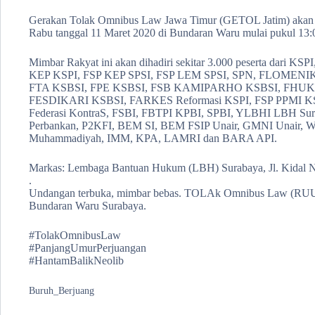
Gerakan Tolak Omnibus Law Jawa Timur (GETOL Jatim) akan 
Rabu tanggal 11 Maret 2020 di Bundaran Waru mulai pukul 13
Mimbar Rakyat ini akan dihadiri sekitar 3.000 peserta dari 
KEP KSPI, FSP KEP SPSI, FSP LEM SPSI, SPN, FLOMENI
FTA KSBSI, FPE KSBSI, FSB KAMIPARHO KSBSI, FHU
FESDIKARI KSBSI, FARKES Reformasi KSPI, FSP PPMI K
Federasi KontraS, FSBI, FBTPI KPBI, SPBI, YLBHI LBH 
Perbankan, P2KFI, BEM SI, BEM FSIP Unair, GMNI Unair,
Muhammadiyah, IMM, KPA, LAMRI dan BARA API.
Markas: Lembaga Bantuan Hukum (LBH) Surabaya, Jl. Kidal No
.
Undangan terbuka, mimbar bebas. TOLAk Omnibus Law (RUU C
Bundaran Waru Surabaya.
#TolakOmnibusLaw
#PanjangUmurPerjuangan
#HantamBalikNeolib
Buruh_Berjuang