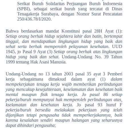
Serikat Buruh Solidaritas Perjuangan Buruh Indoenesia
(SPBI), sebagai serikat buruh yang tercatat di Dinas
Tenagakerja Surabaya, dengan Nomor Surat Pencatatan
250/436.78/I/2020.
Bahwa berdasarkan mandat Konstitusi pasal 28H Ayat (1):
Setiap orang berhak hidup sejahtera lahir dan batin, bertempat
tinggal, dan mendapatkan lingkungan hidup yang baik dan
sehat serta berhak memperoleh pelayanan kesehatan
. UUD
1945, jo Pasal 9 Ayat (3)
Setiap orang berhak atas lingkungan
hidup yang baik dan sehat
. Undang-Undang No. 39 Tahun
1999 tentang Hak Asasi Manusia.
Undang-Undang no 13 tahun 2003 pasal 35 ayat 3 Pemberi
kerja sebagaimana dimaksud dalam ayat (1)
dalam
mempekerjakan tenaga kerja wajib memberikan perlindungan
yang mencakup kesejahteraan, keselamatan dan kesehatan baik
mental maupun fisik tenaga kerja. Jo pasal 86 setiap
pekerja/buruh mempunyai hak memperoleh perlindungan atas,
kselamatan dan kesehatan kerja
. Jo pasal 93 huruf F
pekerja/buruh bersedia melakukan pekerjaan yang telah
dijanjikan tetapi pengusaha tidak memperkerjakannya, baik
karena kesalahan sendiri maupun halangan yang seharusnya
dapat dihindari pengusaha
;