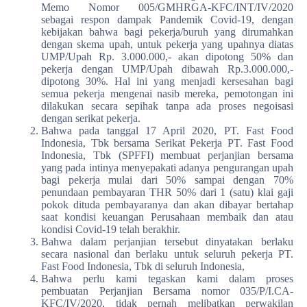
Memo Nomor 005/GMHRGA-KFC/INT/IV/2020
sebagai respon dampak Pandemik Covid-19, dengan
kebijakan bahwa bagi pekerja/buruh yang dirumahkan
dengan skema upah, untuk pekerja yang upahnya diatas
UMP/Upah Rp. 3.000.000,- akan dipotong 50% dan
pekerja dengan UMP/Upah dibawah Rp.3.000.000,-
dipotong 30%. Hal ini yang menjadi kersesahan bagi
semua pekerja mengenai nasib mereka, pemotongan ini
dilakukan secara sepihak tanpa ada proses negoisasi
dengan serikat pekerja.
Bahwa pada tanggal 17 April 2020, PT. Fast Food
Indonesia, Tbk bersama Serikat Pekerja PT. Fast Food
Indonesia, Tbk (SPFFI) membuat perjanjian bersama
yang pada intinya menyepakati adanya pengurangan upah
bagi pekerja mulai dari 50% sampai dengan 70%
penundaan pembayaran THR 50% dari 1 (satu) klai gaji
pokok dituda pembayaranya dan akan dibayar bertahap
saat kondisi keuangan Perusahaan membaik dan atau
kondisi Covid-19 telah berakhir.
Bahwa dalam perjanjian tersebut dinyatakan berlaku
secara nasional dan berlaku untuk seluruh pekerja PT.
Fast Food Indonesia, Tbk di seluruh Indonesia,
Bahwa perlu kami tegaskan kami dalam proses
pembuatan Perjanjian Bersama nomor 035/P/I.CA-
KFC/IV/2020, tidak pernah melibatkan perwakilan