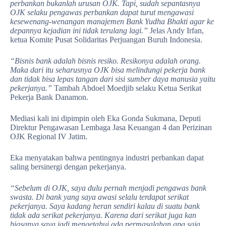
perbankan bukanlah urusan OJK. Tapi, sudah sepantasnya
OJK selaku pengawas perbankan dapat turut mengawasi
kesewenang-wenangan manajemen Bank Yudha Bhakti agar ke
depannya kejadian ini tidak terulang lagi.”
Jelas Andy Irfan,
ketua Komite Pusat Solidaritas Perjuangan Buruh Indonesia.
“Bisnis bank adalah bisnis resiko. Resikonya adalah orang.
Maka dari itu seharusnya OJK bisa melindungi pekerja bank
dan tidak bisa lepas tangan dari sisi sumber daya manusia yaitu
pekerjanya.”
Tambah Abdoel Moedjib selaku Ketua Serikat
Pekerja Bank Danamon.
Mediasi kali ini dipimpin oleh Eka Gonda Sukmana, Deputi
Direktur Pengawasan Lembaga Jasa Keuangan 4 dan Perizinan
OJK Regional IV Jatim.
Eka menyatakan bahwa pentingnya industri perbankan dapat
saling bersinergi dengan pekerjanya.
“Sebelum di OJK, saya dulu pernah menjadi pengawas bank
swasta. Di bank yang saya awasi selalu terdapat serikat
pekerjanya. Saya kadang heran sendiri kalau di suatu bank
tidak ada serikat pekerjanya. Karena dari serikat juga kan
biasanya saya jadi mengetahui ada permasalahan apa saja